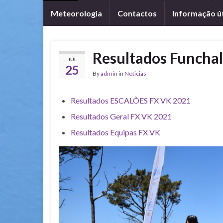
Meteorologia
Contactos
Informação út
Resultados Funchal
JUL
25
By
admin
in
Noticias
Resultados ESCALÕES FX VK 2021
Resultados Geral FX VK 2021
Resultados Equipas FX VK