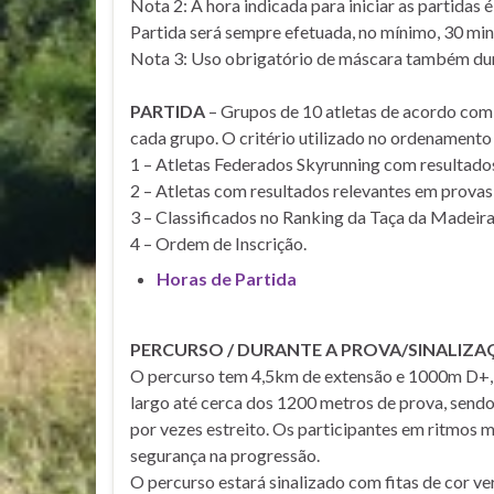
Nota 2: A hora indicada para iniciar as partidas
Partida será sempre efetuada, no mínimo, 30 mi
Nota 3: Uso obrigatório de máscara também dur
PARTIDA
– Grupos de 10 atletas de acordo com 
cada grupo. O critério utilizado no ordenamento 
1 – Atletas Federados Skyrunning com resultados
2 – Atletas com resultados relevantes em provas
3 – Classificados no Ranking da Taça da Madeira
4 – Ordem de Inscrição.
Horas de Partida
PERCURSO / DURANTE A PROVA/SINALIZ
O percurso tem 4,5km de extensão e 1000m D+, 
largo até cerca dos 1200 metros de prova, sendo
por vezes estreito. Os participantes em ritmos 
segurança na progressão.
O percurso estará sinalizado com fitas de cor v