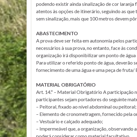
podendo existir ainda sinalização de cor laranja
atentos às opções de itinerário, seguindo as que
sem sinalização, mais que 100 metros devem pô
ABASTECIMENTO
A prova deve ser feita em autonomia pelos parti
necessários à sua prova, no entanto, face às con
organização irá disponibilizar um ponto de água 
Para utilizar o referido ponto de água, deverão
fornecimento de uma água e uma peça de fruta/ B
MATERIAL OBRIGATÓRIO
Art. 14.º – Material Obrigatório A participação 
participantes sejam portadores do seguinte mate
– Peitoral, fixado ao nível abdominal ou peitoral
– Elemento de cronometragem, fornecido pela o
– Vestuário e calçado adequado;
– Impermeável que, a organização, observando as
poderá considerar como material facultativo.