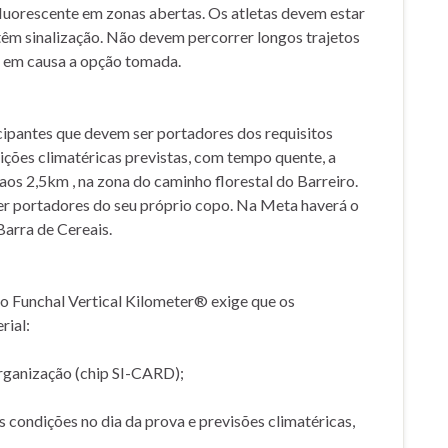
 fluorescente em zonas abertas. Os atletas devem estar
 têm sinalização. Não devem percorrer longos trajetos
r em causa a opção tomada.
cipantes que devem ser portadores dos requisitos
dições climatéricas previstas, com tempo quente, a
aos 2,5km , na zona do caminho florestal do Barreiro.
 ser portadores do seu próprio copo. Na Meta haverá o
arra de Cereais.
no Funchal Vertical Kilometer® exige que os
rial:
;
rganização (chip SI-CARD);
 condições no dia da prova e previsões climatéricas,