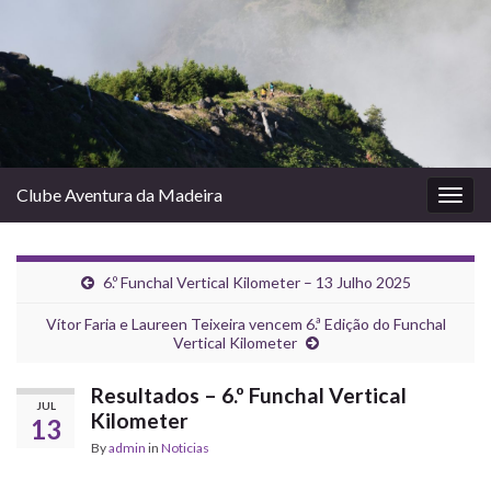
Clube Aventura da Madeira
Togg
navig
6.º Funchal Vertical Kilometer – 13 Julho 2025
Vítor Faria e Laureen Teixeira vencem 6.ª Edição do Funchal
Vertical Kilometer
Resultados – 6.º Funchal Vertical
JUL
Kilometer
13
By
admin
in
Noticias