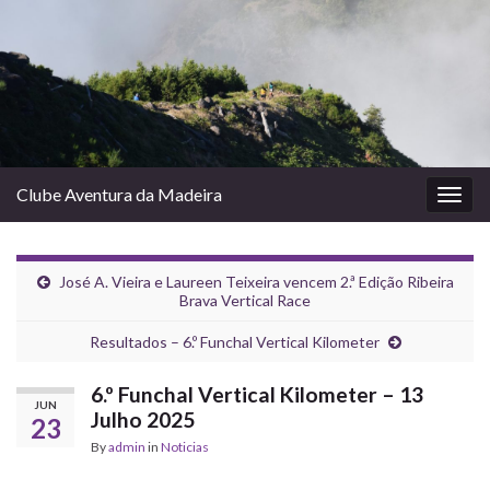
Clube Aventura da Madeira
Togg
navig
José A. Vieira e Laureen Teixeira vencem 2.ª Edição Ribeira
Brava Vertical Race
Resultados – 6.º Funchal Vertical Kilometer
6.º Funchal Vertical Kilometer – 13
JUN
Julho 2025
23
By
admin
in
Noticias