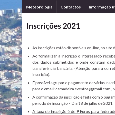
Meteorologia
Contactos
Informação út
Inscrições 2021
As inscrições estão disponíveis on-line, no site
Ao formalizar a inscrição o interessado receb
dos dados submetidos e onde constam dados
transferência bancária. (Atenção para a corre
inscrição).
É possível agrupar o pagamento de várias insc
para o email: camadeira.eventos@gmail.com , re
A confirmação da inscrição é feita com o pagame
período de inscrição – Dia 18 de julho de 2021.
A taxa de inscrição é de 9 Euros para feder