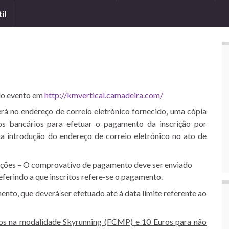
il
 do evento em
http://kmvertical.camadeira.com/
erá no endereço de correio eletrónico fornecido, uma cópia
 bancários para efetuar o pagamento da inscrição por
ta introdução do endereço de correio eletrónico no ato de
rições – O comprovativo de pagamento deve ser enviado
ferindo a que inscritos refere-se o pagamento.
nto, que deverá ser efetuado até à data limite referente ao
ados na modalidade Skyrunning (FCMP) e 10 Euros para não