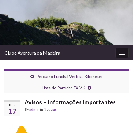
Clube Aventura da Madeira
Togg
navig
Percurso Funchal Vertical Kilometer
Lista de Partidas FX VK
Avisos – Informações Importantes
DEZ
17
By
admin
in
Noticias