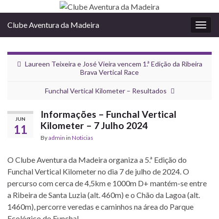
Clube Aventura da Madeira
Togg
navig
Laureen Teixeira e José Vieira vencem 1.ª Edição da Ribeira
Brava Vertical Race
Funchal Vertical Kilometer – Resultados
Informações – Funchal Vertical
JUN
Kilometer – 7 Julho 2024
11
By
admin
in
Noticias
O Clube Aventura da Madeira organiza a 5.ª Edição do
Funchal Vertical Kilometer no dia 7 de julho de 2024. O
percurso com cerca de 4,5km e 1000m D+ mantém-se entre
a Ribeira de Santa Luzia (alt. 460m) e o Chão da Lagoa (alt.
1460m), percorre veredas e caminhos na área do Parque
Ecológico do Funchal.