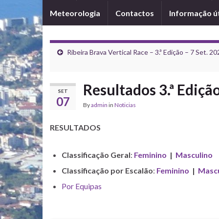
Meteorologia
Contactos
Informação út
Ribeira Brava Vertical Race – 3.ª Edição – 7 Set. 2
Resultados 3.ª Edição
SET
07
By
admin
in
Noticias
RESULTADOS
Classificação Geral
:
Feminino
|
Masculino
Classificação por Escalão
:
Feminino
|
Mascu
Por Equipas