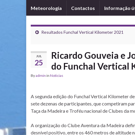
Meteorologia
Contactos
Informação út
Resultados Funchal Vertical Kilometer 2021
Ricardo Gouveia e J
JUL
25
do Funchal Vertical 
By
admin
in
Noticias
A segunda edição do Funchal Vertical Kilometer d
sete dezenas de participantes, que competiram para
Taça da Madeira e Troféu nacional de Clubes da m
A organização do Clube Aventura da Madeira defi
desnível positivo, entre os 460 metros de altitude 