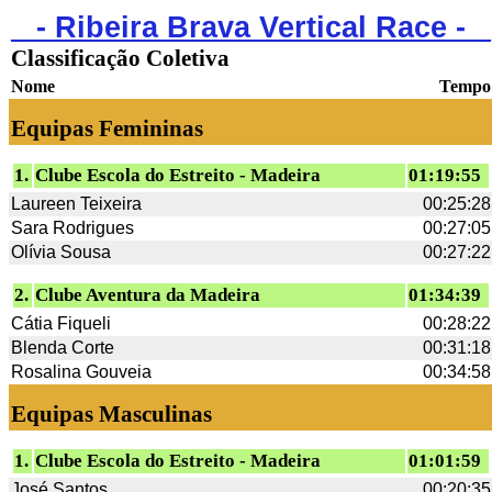
_ - Ribeira Brava Vertical Race - _
Classificação Coletiva
Nome
Tempo
Equipas Femininas
1.
Clube Escola do Estreito - Madeira
01:19:55
Laureen Teixeira
00:25:28
Sara Rodrigues
00:27:05
Olívia Sousa
00:27:22
2.
Clube Aventura da Madeira
01:34:39
Cátia Fiqueli
00:28:22
Blenda Corte
00:31:18
Rosalina Gouveia
00:34:58
Equipas Masculinas
1.
Clube Escola do Estreito - Madeira
01:01:59
José Santos
00:20:35