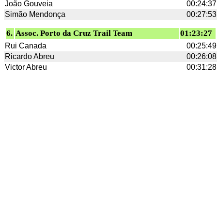
João Gouveia
00:24:37
Simão Mendonça
00:27:53
6.
Assoc. Porto da Cruz Trail Team
01:23:27
Rui Canada
00:25:49
Ricardo Abreu
00:26:08
Victor Abreu
00:31:28