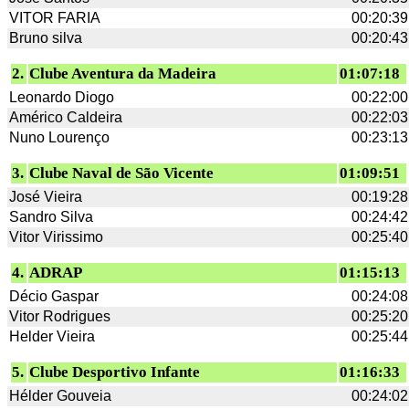
VITOR FARIA
00:20:39
Bruno silva
00:20:43
2.
Clube Aventura da Madeira
01:07:18
Leonardo Diogo
00:22:00
Américo Caldeira
00:22:03
Nuno Lourenço
00:23:13
3.
Clube Naval de São Vicente
01:09:51
José Vieira
00:19:28
Sandro Silva
00:24:42
Vitor Virissimo
00:25:40
4.
ADRAP
01:15:13
Décio Gaspar
00:24:08
Vitor Rodrigues
00:25:20
Helder Vieira
00:25:44
5.
Clube Desportivo Infante
01:16:33
Hélder Gouveia
00:24:02